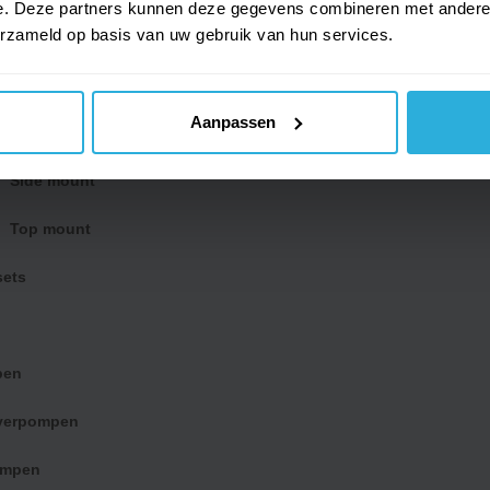
e. Deze partners kunnen deze gegevens combineren met andere i
erzameld op basis van uw gebruik van hun services.
Alle zwembadpompen
Energiezuinige pompen
Aanpassen
Side mount
Top mount
sets
pen
jverpompen
ompen