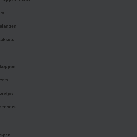
 Sam,
zaakvoerder
rs
bad.shop
rslangen
aksets
Zwembad shop
rkoppen
ters
andjes
soires voor zwembaden
Zwembadrobots
pensers
etten
Maytronics
igerkoppen
Dolphin robots
s
Zodiac zwembadrobots
mpen