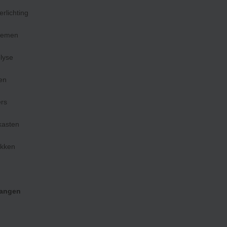
lichting
temen
olyse
en
rs
kasten
ukken
langen