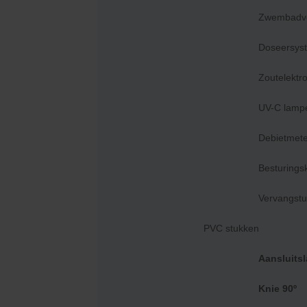
Zandfiltersets
Zwembadver
(Zwem)vijverpompen
Doseersys
Filterpompen
Voorfilters
Zoutelektr
Filtermedia
UV-C lamp
Dompelpompen
Onderdelen
Debietmete
Zwembadtechnieken
Doseersystemen
Besturings
Zwembadverlichting
Vervangst
Zoutelektrolyse
UV-C lampen
PVC stukken
Debietmeters
Aansluits
Besturingskasten
Vervangstukken
Knie 90º
Overige