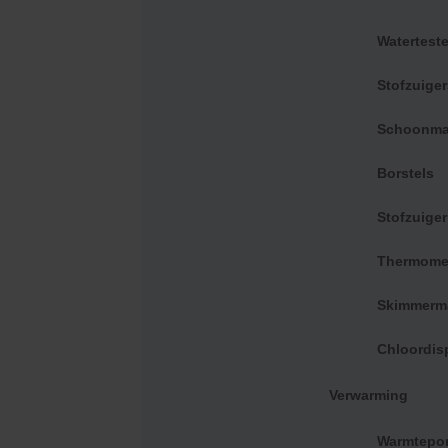
Dit is
Waterteste
Zwem
Stofzuige
Schoonma
Contact
Borstels
support@zwembad.shop
Stofzuige
Thermome
Skimmerm
Zwembadproducten
Acces
Chloordis
Vlokkingsmiddel
Schepn
Verwarming
pH
Stofzu
Zwembadchloor
Borstel
Warmtepo