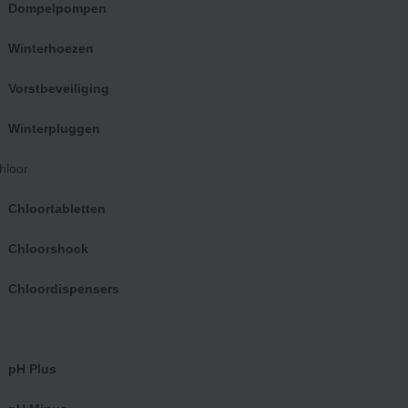
Dompelpompen
Winterhoezen
Vorstbeveiliging
Winterpluggen
loor
Chloortabletten
Chloorshock
itverkocht
Uitverkocht
Chloordispensers
aSwim Universel 3 in 1
AquaSwim Universel 3 in 1
mbadzout – 18 kg
zwembadzout – 25 kg
9.95
€
39.95
pH Plus