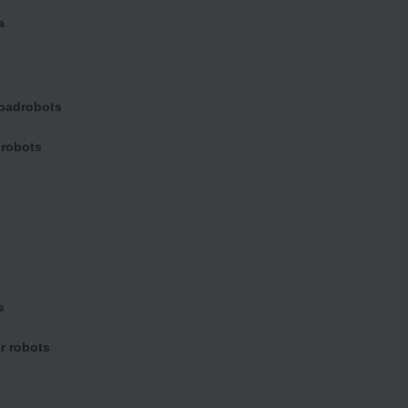
a
badrobots
 robots
ng
s
r robots