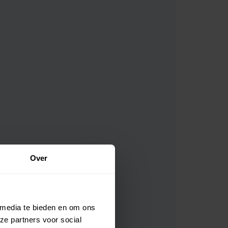
Mijn account
psvoorwaarden
Privacy & Cookies
Cookie Policy (EU)
Over
 media te bieden en om ons
ze partners voor social