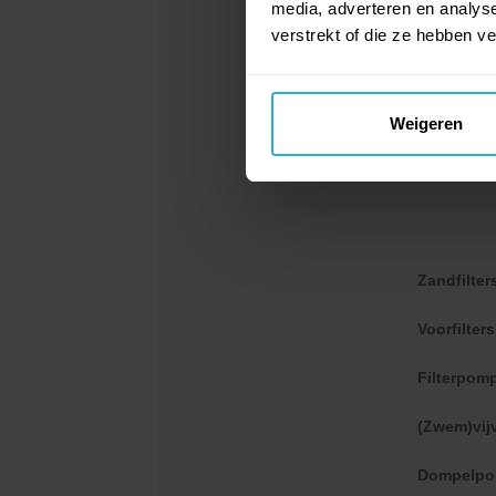
media, adverteren en analys
Zwembadzout
verstrekt of die ze hebben v
Waterlijn
Zwemvijvers
Andere producten
Weigeren
Zandfilters
Accessoires
Schepnetten
Borstels
Sponzen
Stofzuigerkoppen
Zandfilter
Stofzuigerslangen
Voorfilters
Skimmermandjes
Chloordispensers
Filterpom
Schoonmaaksets
(Zwem)vi
Reparatiesets
Thermometers
Dompelp
Telescopische stelen