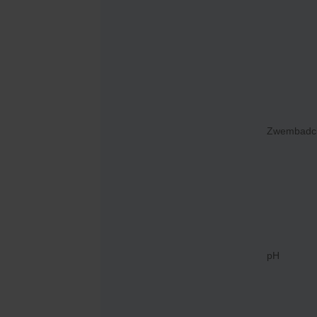
Zwembadch
U
Aqu
zwe
pH
€
2