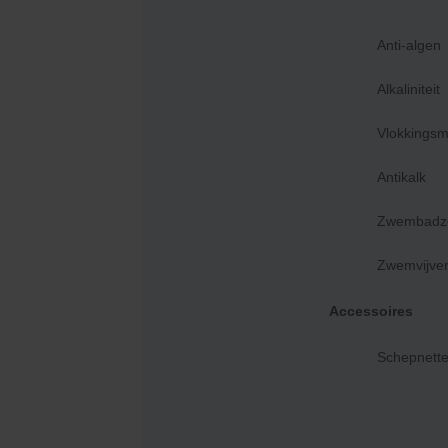
Anti-algen
Alkaliniteit
10/07/2026
Vlokkingsm
op tijd en OK
Antikalk
Zwembadz
Nico ...... Knots​, Nijkerkerveen
Zwemvijve
Uw feedback is essentieel om onze diensten
Accessoires
1788 Onafhankelijke beoordelingen
Schepnett
Klanten geven ons een
9.0 / 10
Gecertificeerde webshop