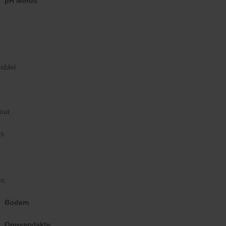
pH Minus
iddel
out
rs
 te verbeteren.
en
Bodem
Oppvervlakte