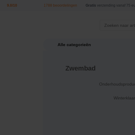
9.0/10
1788 beoordelingen
Gratis
verzending vanaf 75 eu
Alle categorieën
Zwembad
/
Prod
A
Onderhoudsprodu
Winterklaa
Filter de resultaten