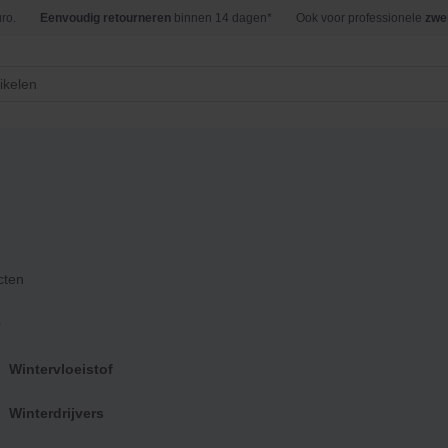
ro.
Eenvoudig retourneren
binnen 14 dagen*
Ook voor professionele
zwe
ucten
/ Brands / AquaSwim
quaSwim
cten
r
Wintervloeistof
Filters:
Winterdrijvers