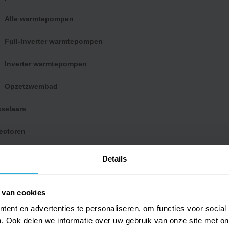
systemen
(Zwem)vijver robot
Alle warmtepompen
Full-Inverter warmtepompen
Inverter warmtepompen
Opzetzwembad
selaars
Disclaimer
Verkoo
ectoren
he zwembadverwarming
Details
en
 van cookies
ent en advertenties te personaliseren, om functies voor social
. Ook delen we informatie over uw gebruik van onze site met on
ompen