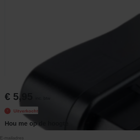
€
5,95
inc. btw
Uitverkocht
Hou me op de hoogte