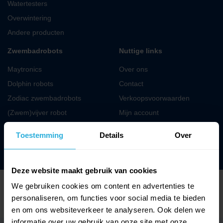
Watertesters
Overwintering
Andere producten
Zwembadrobots
Nuttige links
Maytronics
Over ons
Dolphin robots
Contact
Zodiac zwembadrobots
Verkoopsvoorwaarden
(Zwem)vijver robot
Mijn account
Toestemming
Details
Over
Deze website maakt gebruik van cookies
We gebruiken cookies om content en advertenties te
Disclaimer
Verkoopsvoorwaarden
Privacy & Cookies
personaliseren, om functies voor social media te bieden
Cookie Policy (EU)
en om ons websiteverkeer te analyseren. Ook delen we
informatie over uw gebruik van onze site met onze