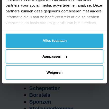
Zwembad
partners voor social media, adverteren en analyse. Deze
Onderhoudsproducten
partners kunnen deze gegevens combineren met andere
Zwembadchloor
informatie die u aan ze heeft verstrekt of die ze hebben
pH
verzameld op basis van uw gebruik van hun services.
Anti-algen
Alkaliniteit
Vlokkingsmiddel
Alles toestaan
Antikalk
Zwembadzout
Aanpassen
Waterlijn
Zwemvijvers
Weigeren
Andere producten
Accessoires
Schepnetten
Borstels
Sponzen
Stofzuigerkoppen