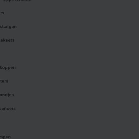
choonmaken.
rs
rslangen
het fijnmazige net zorgt ervoor dat zelfs klein vuil
ilveren design geeft het schepnet bovendien een
aksets
n premium zwembadaccessoire.
rkoppen
ters
andjes
m combineren
pensers
uxe
Telescopische steel tot 350 cm –
-5%
Kokido
mpen