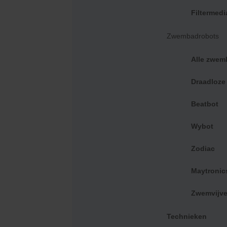
Filtermedi
Zwembadrobots
Alle zwem
Draadloze
Beatbot
Kokido
Wybot
Heavy Duty Oppervlakte schepnet - Kokido
Zodiac
€
17,95
Maytronic
Zwemvijve
Technieken