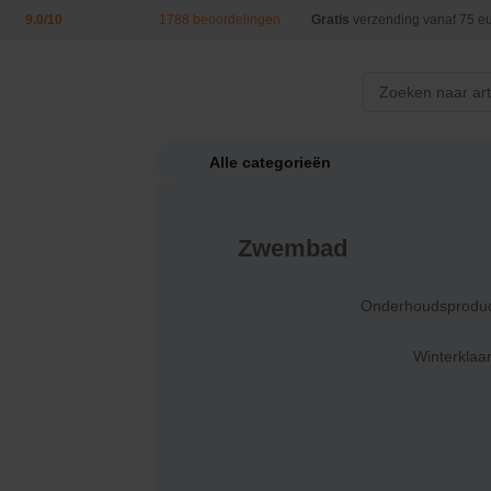
9.0/10
1788 beoordelingen
Gratis
verzending vanaf 75 eu
Alle categorieën
/
Producten
/
Zwembad accessoires
/ … /
Bodem schepne
Zwembad
Kokido Premium schep
Onderhoudsprodu
Kokido
0 reviews
Winterklaa