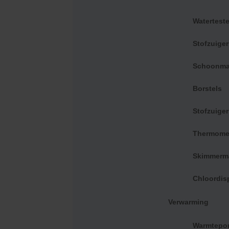
bereikbare plekken van je zwembad kunt s
Waterteste
Duurzaam ontwerp
Stofzuige
Het sterke aluminium frame in combinatie met 
effectief wordt opgevangen. Het zwarte en z
Schoonma
moderne uitstraling die perfect past bij ee
Borstels
Stofzuige
Thermome
Slim combineren
Skimmerm
Krijg tot 5% korting op accessoires met sli
Chloordis
Verwarming
Intex telescopische steel del
-5%
tot 279 cm
Warmtepo