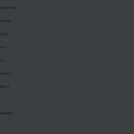
lichting
temen
olyse
en
rs
kasten
ukken
langen
Bekijk product