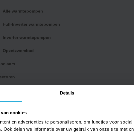
Op voorraad
29.95
€
Alle warmtepompen
n
Toevoegen
€
28.45
aan
Full-Inverter warmtepompen
en
winkelwagen
m –
Inverter warmtepompen
Opzetzwembad
n
selaars
ectoren
en
he zwembadverwarming
Details
k
en
 van cookies
ent en advertenties te personaliseren, om functies voor social
. Ook delen we informatie over uw gebruik van onze site met on
ompen