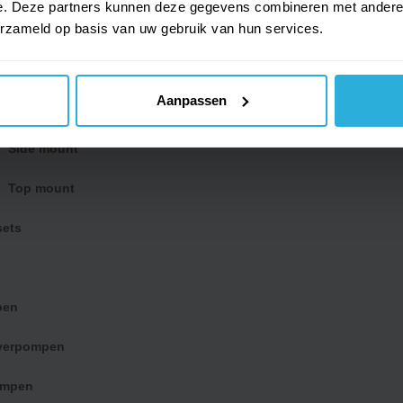
e. Deze partners kunnen deze gegevens combineren met andere i
erzameld op basis van uw gebruik van hun services.
Alle zwembadpompen
Energiezuinige pompen
Aanpassen
Side mount
Top mount
sets
pen
jverpompen
ompen