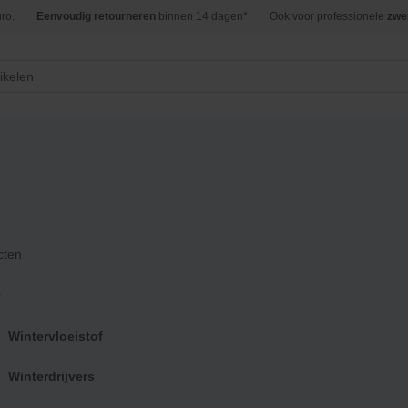
ro.
Eenvoudig retourneren
binnen 14 dagen*
Ook voor professionele
zwe
tten
/ Kokido Premium schepnet – Zwart/zilver
net – Zwart/zilver
cten
€
17,95
r
inc. btw
Wintervloeistof
Op voorraad
Winterdrijvers
Kokido