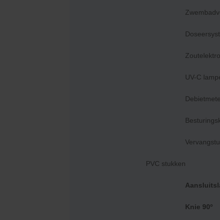
Zwembadver
Doseersys
Zoutelektr
UV-C lamp
Debietmete
Besturings
Kokido
Heavy Duty Diep schepnet - Kokido
Vervangst
PVC stukken
€
19,95
Aansluits
Knie 90º