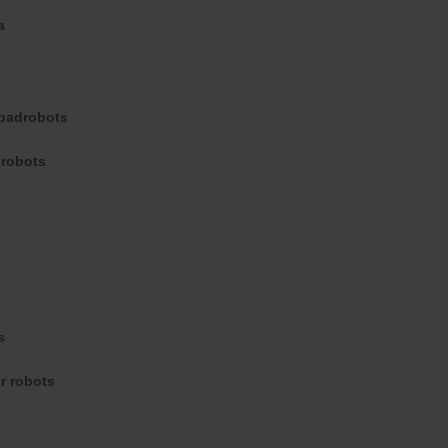
a
badrobots
 robots
s
Bekijk product
r robots