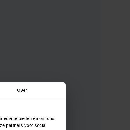
productcombinatie aan te maken en te
genieten van de korting
Korting
- €
0
Totaal
€
17.95
In winkelwagen
Over
 media te bieden en om ons
ze partners voor social