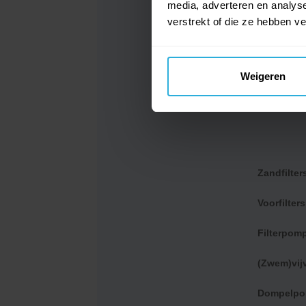
media, adverteren en analys
verstrekt of die ze hebben v
Weigeren
Zandfilters
Kokido
Zandfilter
Kokido Premium schepnet - Zwart/zilver
Voorfilters
€
17,95
Filterpom
(Zwem)vi
Dompelp