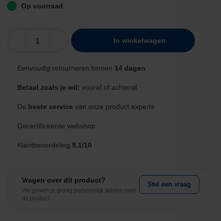
Op voorraad
Koppelstuk
In winkelwagen
stofzuigerslang
(32
Eenvoudig retourneren binnen
14 dagen
en
38mm)
Betaal zoals je wil:
vooraf of achteraf
aantal
De
beste service
van onze product experts
Gecertificeerde webshop
Klantbeoordeling
9,1/10
Vragen over dit product?
Stel een vraag
We geven je graag persoonlijk advies over
dit product.