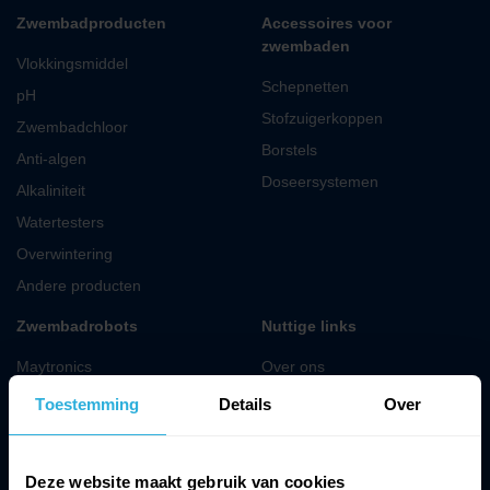
Zwembadproducten
Accessoires voor
zwembaden
Vlokkingsmiddel
Schepnetten
pH
Stofzuigerkoppen
Zwembadchloor
Borstels
Anti-algen
Doseersystemen
Alkaliniteit
Watertesters
Overwintering
Andere producten
Zwembadrobots
Nuttige links
Maytronics
Over ons
Dolphin robots
Contact
Toestemming
Details
Over
Zodiac zwembadrobots
Verkoopsvoorwaarden
(Zwem)vijver robot
Mijn account
Deze website maakt gebruik van cookies