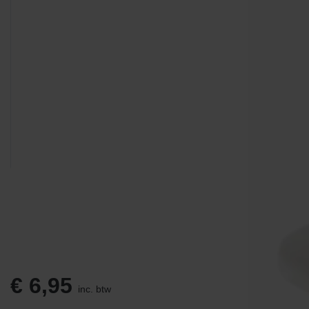
€
6,95
inc. btw