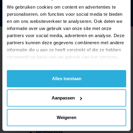
We gebruiken cookies om content en advertenties te
personaliseren, om functies voor social media te bieden
en om ons websiteverkeer te analyseren. Ook delen we
informatie over uw gebruik van onze site met onze
partners voor social media, adverteren en analyse. Deze
Disclaimer
Verkoopsvoorwaarden
Privacy & Cookies
partners kunnen deze gegevens combineren met andere
Cookie Policy (EU)
informatie die u aan ze heeft verstrekt of die ze hebben
verzameld op basis van uw gebruik van hun services.
Zwembad
Onderhoudsproducten
Zwembadchloor
Alles toestaan
pH
Anti-algen
Aanpassen
Alkaliniteit
Vlokkingsmiddel
Antikalk
Weigeren
Zwembadzout
Waterlijn