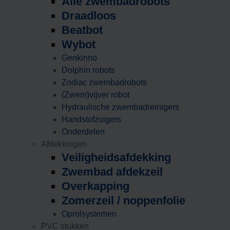
Alle zwembadrobots
Draadloos
Beatbot
Wybot
Genkinno
Dolphin robots
Zodiac zwembadrobots
(Zwem)vijver robot
Hydraulische zwembadreinigers
Handstofzuigers
Onderdelen
Afdekkingen
Veiligheidsafdekking
Zwembad afdekzeil
Overkapping
Zomerzeil / noppenfolie
Oprolsystemen
PVC stukken