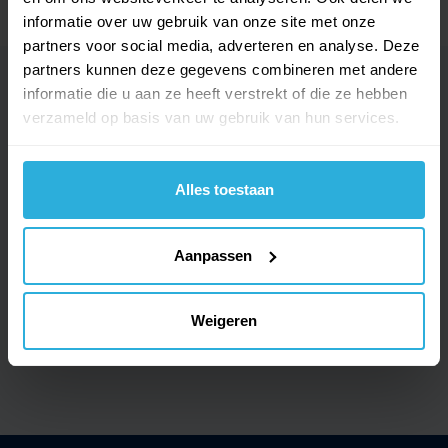
informatie over uw gebruik van onze site met onze
partners voor social media, adverteren en analyse. Deze
partners kunnen deze gegevens combineren met andere
10/07/2026
informatie die u aan ze heeft verstrekt of die ze hebben
op tijd en OK
verzameld op basis van uw gebruik van hun services.
Nico ...... Knots​, Nijkerkerveen
Alles toestaan
Uw feedback is essentieel om onze diensten
te verbeteren.
Aanpassen
1788 Onafhankelijke beoordelingen
Weigeren
Klanten geven ons een
9.0 / 10
Gecertificeerde webshop