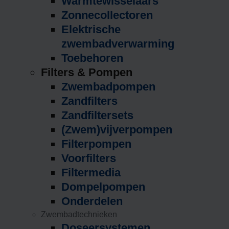
Warmtewisselaars
Zonnecollectoren
Elektrische
zwembadverwarming
Toebehoren
Filters & Pompen
Zwembadpompen
Zandfilters
Zandfiltersets
(Zwem)vijverpompen
Filterpompen
Voorfilters
Filtermedia
Dompelpompen
Onderdelen
Zwembadtechnieken
Doseersystemen