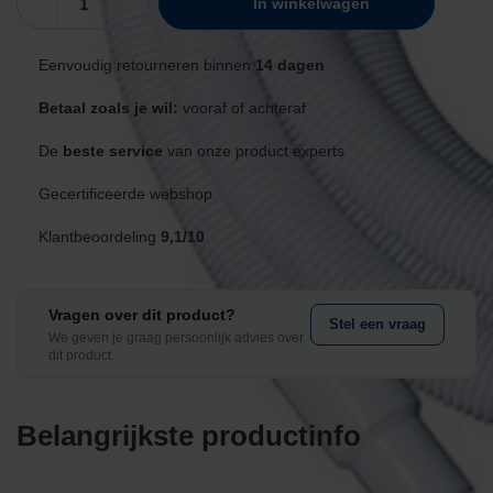
In winkelwagen
zwembad
voor
Eenvoudig retourneren binnen
14 dagen
manuele
bodemzuigers
Betaal zoals je wil:
vooraf of achteraf
-
9
De
beste service
van onze product experts
meter
Gecertificeerde webshop
aantal
Klantbeoordeling
9,1/10
Vragen over dit product?
Stel een vraag
We geven je graag persoonlijk advies over
dit product.
Belangrijkste productinfo