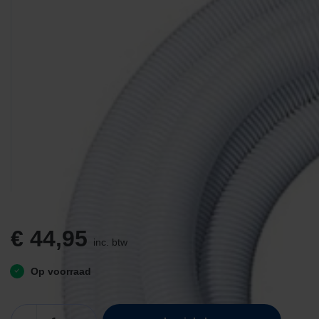
€
44,95
inc. btw
Op voorraad
Stofzuigerslang