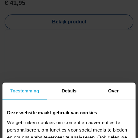
€
41,95
Bekijk product
Toestemming
Details
Over
Kokido
Stofzuigerslang de luxe 9 meter - Kokido
€
49,95
Deze website maakt gebruik van cookies
We gebruiken cookies om content en advertenties te
personaliseren, om functies voor social media te bieden
Bekijk product
en om ons websiteverkeer te analyseren. Ook delen we