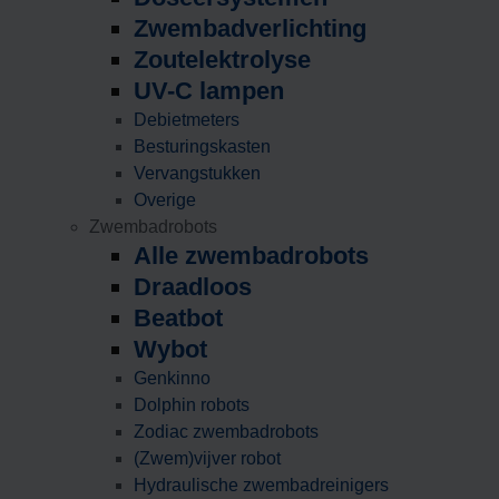
Zwembadverlichting
Zoutelektrolyse
UV-C lampen
Debietmeters
Besturingskasten
Vervangstukken
Overige
Zwembadrobots
Alle zwembadrobots
Draadloos
Beatbot
Wybot
Genkinno
Dolphin robots
Zodiac zwembadrobots
(Zwem)vijver robot
Hydraulische zwembadreinigers