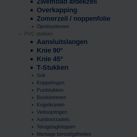
Zwembad afdekzeil
Overkapping
Zomerzeil / noppenfolie
Oprolsystemen
PVC stukken
Aansluitslangen
Knie 90º
Knie 45º
T-Stukken
Sok
Koppelingen
Puntstukken
Buisklemmen
Kogelkranen
Verloopringen
Aanboorzadels
Terugslagkleppen
Montage benodigdheden