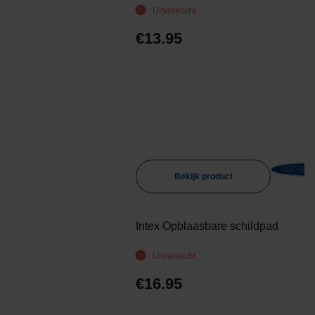
Uitverkocht
€
13.95
UITVER
Bekijk product
Intex Opblaasbare schildpad
Uitverkocht
€
16.95