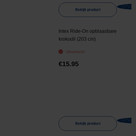
UITVER
Bekijk product
Intex Ride-On opblaasbare
krokodil (203 cm)
Uitverkocht
€
15.95
UITVER
Bekijk product