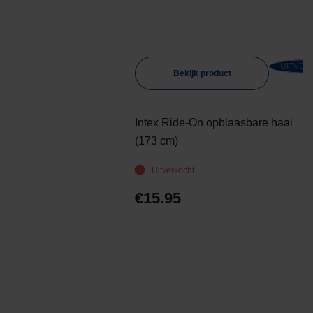
UITVER
Bekijk product
Intex Ride-On opblaasbare haai
(173 cm)
Uitverkocht
€
15.95