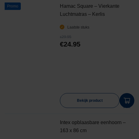
winkelw
Hamac Square – Vierkante
Promo
Luchtmatras – Kerlis
Laatste stuks
29.95
€
€
24.95
Bekijk product
aan
winkelw
Intex opblaasbare eenhoorn –
163 x 86 cm