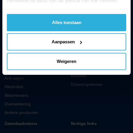
verzameld op basis van uw gebruik van hun services.
Zwembad shop
Alles toestaan
Zwembadproducten
Accessoires voor
Aanpassen
zwembaden
Vlokkingsmiddel
Schepnetten
pH
Weigeren
Stofzuigerkoppen
Zwembadchloor
Borstels
Anti-algen
Doseersystemen
Alkaliniteit
Watertesters
Overwintering
Andere producten
Zwembadrobots
Nuttige links