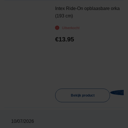
Intex Ride-On opblaasbare orka
(193 cm)
Uitverkocht
€
13.95
UITVER
Bekijk product
10/07/2026