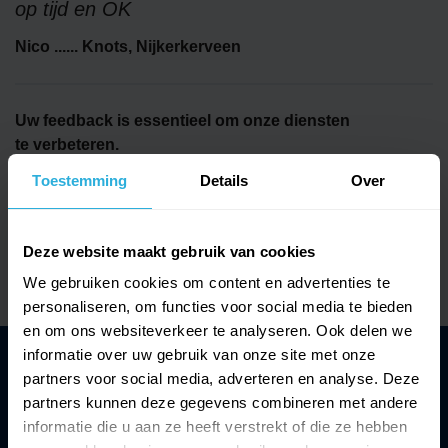
op tijd en OK
Nico ...... Knots​, Nijkerkerveen
Uw feedback is essentieel om onze diensten
te verbeteren.
Toestemming
Details
Over
1788 Onafhankelijke beoordelingen
Klanten geven ons een
9.0 / 10
Gecertificeerde webshop
Deze website maakt gebruik van cookies
We gebruiken cookies om content en advertenties te
personaliseren, om functies voor social media te bieden
en om ons websiteverkeer te analyseren. Ook delen we
informatie over uw gebruik van onze site met onze
Contact
partners voor social media, adverteren en analyse. Deze
partners kunnen deze gegevens combineren met andere
informatie die u aan ze heeft verstrekt of die ze hebben
support@zwembad.shop