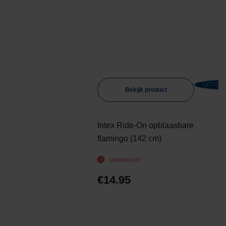
UITVER
Bekijk product
Intex Ride-On opblaasbare
flamingo (142 cm)
Uitverkocht
€
14.95