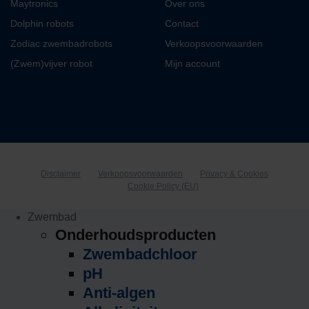
Maytronics
Over ons
Dolphin robots
Contact
Zodiac zwembadrobots
Verkoopsvoorwaarden
(Zwem)vijver robot
Mijn account
Disclaimer
Verkoopsvoorwaarden
Privacy & Cookies
Cookie Policy (EU)
Zwembad
Onderhoudsproducten
Zwembadchloor
pH
Anti-algen