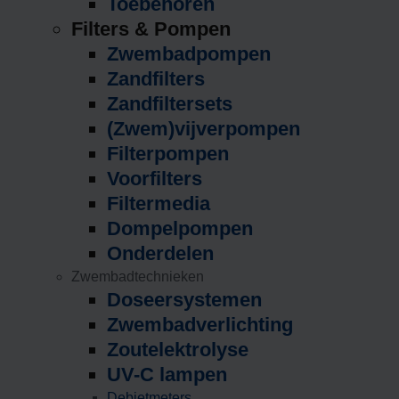
Toebehoren
Filters & Pompen
Zwembadpompen
Zandfilters
Zandfiltersets
(Zwem)vijverpompen
Filterpompen
Voorfilters
Filtermedia
Dompelpompen
Onderdelen
Zwembadtechnieken
Doseersystemen
Zwembadverlichting
Zoutelektrolyse
UV-C lampen
Debietmeters