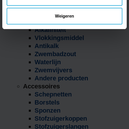
Zwembadchloor
pH
Weigeren
Anti-algen
Alkaliniteit
Vlokkingsmiddel
Antikalk
Zwembadzout
Waterlijn
Zwemvijvers
Andere producten
Accessoires
Schepnetten
Borstels
Sponzen
Stofzuigerkoppen
Stofzuigerslangen