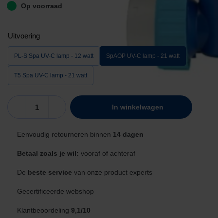
Op voorraad
Uitvoering
PL-S Spa UV-C lamp - 12 watt
SpAOP UV-C lamp - 21 watt
T5 Spa UV-C lamp - 21 watt
Blue
In winkelwagen
Lagoon
SpAOP
Eenvoudig retourneren binnen
14 dagen
UV-
C
Betaal zoals je wil:
vooraf of achteraf
lamp
-
De
beste service
van onze product experts
21
Gecertificeerde webshop
watt
aantal
Klantbeoordeling
9,1/10