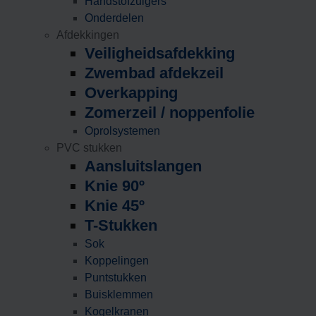
Handstofzuigers
Onderdelen
Afdekkingen
Veiligheidsafdekking
Zwembad afdekzeil
Overkapping
Zomerzeil / noppenfolie
Oprolsystemen
PVC stukken
Aansluitslangen
Knie 90º
Knie 45º
T-Stukken
Sok
Koppelingen
Puntstukken
Buisklemmen
Kogelkranen