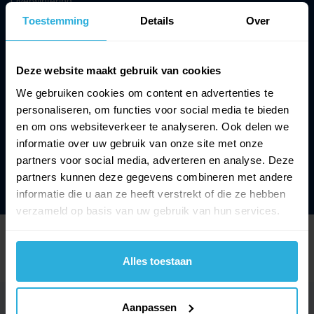
Overwintering
Toestemming
Details
Over
Andere producten
Zwembadrobots
Nuttige links
Deze website maakt gebruik van cookies
Maytronics
Over ons
We gebruiken cookies om content en advertenties te
Dolphin robots
Contact
personaliseren, om functies voor social media te bieden
Zodiac zwembadrobots
Verkoopsvoorwaarden
en om ons websiteverkeer te analyseren. Ook delen we
(Zwem)vijver robot
Mijn account
informatie over uw gebruik van onze site met onze
partners voor social media, adverteren en analyse. Deze
partners kunnen deze gegevens combineren met andere
informatie die u aan ze heeft verstrekt of die ze hebben
verzameld op basis van uw gebruik van hun services.
Disclaimer
Verkoopsvoorwaarden
Privacy & Cookies
Cookie Policy (EU)
Alles toestaan
Zwembad
Onderhoudsproducten
Aanpassen