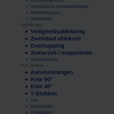
(Zwem)vijver robot
Hydraulische zwembadreinigers
Handstofzuigers
Onderdelen
Afdekkingen
Veiligheidsafdekking
Zwembad afdekzeil
Overkapping
Zomerzeil / noppenfolie
Oprolsystemen
PVC stukken
Aansluitslangen
Knie 90º
Knie 45º
T-Stukken
Sok
Koppelingen
Puntstukken