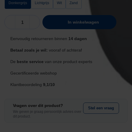
Donkergrijs
Lichtgrijs
Wit
Zand
CCEI
In winkelwagen
Noria
sierplaat
Eenvoudig retourneren binnen
14 dagen
donkergrijs
aantal
Betaal zoals je wil:
vooraf of achteraf
De
beste service
van onze product experts
Gecertificeerde webshop
Klantbeoordeling
9,1/10
Vragen over dit product?
Stel een vraag
We geven je graag persoonlijk advies over
dit product.