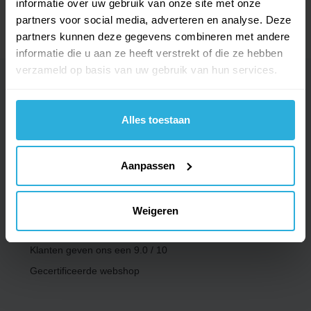
informatie over uw gebruik van onze site met onze
Bekijk product
partners voor social media, adverteren en analyse. Deze
partners kunnen deze gegevens combineren met andere
informatie die u aan ze heeft verstrekt of die ze hebben
verzameld op basis van uw gebruik van hun services.
10/07/2026
op tijd en OK
Alles toestaan
Nico ...... Knots​, Nijkerkerveen
Aanpassen
Uw feedback is essentieel om onze diensten
te verbeteren.
Weigeren
1788 Onafhankelijke beoordelingen
Klanten geven ons een
9.0 / 10
Gecertificeerde webshop