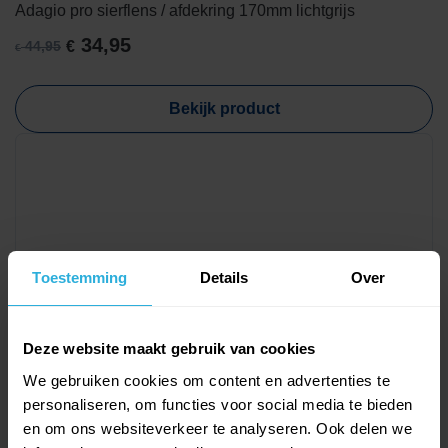
Adagio pro sierflens / afdekring 170mm lichtgrijs
34,95
44,95
€
€
Oorspronkelijke
Huidige
prijs
prijs
was:
is:
Bekijk product
€ 44,95.
€ 34,95.
Toestemming
Details
Over
Duravision
Deze website maakt gebruik van cookies
Duravision Spectra afwerking RF Ø50 - Donkergrijs
We gebruiken cookies om content en advertenties te
€
27,95
personaliseren, om functies voor social media te bieden
en om ons websiteverkeer te analyseren. Ook delen we